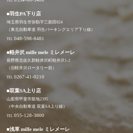
TEL
■羽生PA下り店
埼玉県羽生市弥勒字三新田824
（東北自動車道 羽生パーキングエリア下り線）
048-598-8481
TEL
■軽井沢 mille mele ミレメーレ
長野県北佐久郡軽井沢町軽井沢1-2
（旧軽井沢ロータリー前）
0267-41-0210
TEL
■双葉SA上り店
山梨県甲斐市龍地2395
（中央自動車道 双葉SA上り線）
055-128-3800
TEL
■浅草 mille mele ミレメーレ