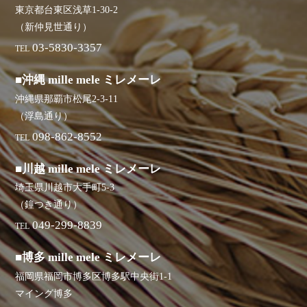
東京都台東区浅草1-30-2
（新仲見世通り）
03-5830-3357
TEL
■沖縄 mille mele ミレメーレ
沖縄県那覇市松尾2-3-11
（浮島通り）
098-862-8552
TEL
■川越 mille mele ミレメーレ
埼玉県川越市大手町5-3
（鐘つき通り）
049-299-8839
TEL
■博多 mille mele ミレメーレ
福岡県福岡市博多区博多駅中央街1-1
マイング博多