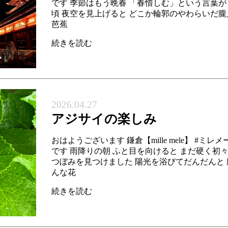
です 季節はもう晩春 「春惜しむ」という言葉が
頃 夜空を見上げると どこか輪郭のやわらいだ朧月
芭蕉
続きを読む
2026.04.27
アジサイの楽しみ
おはようございます 鎌倉【mille mele】 #ミレ
です 雨降りの朝 ふと目を向けると まだ硬く初
つぼみを見つけました 陽光を浴びてだんだんと 
んな花
続きを読む