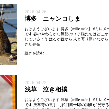
2026.04.26
博多 ニャンコしま
おはようございます 博多【mille mele】 #ミレ
です 春のやわらかな気配の中で 猫たちはどこか
じているよう はるか昔から 人と寄り添いながら
きた存在
続きを読む
2026.04.25
浅草 泣き相撲
おはようございます 浅草【mille mele】 #ミレ
です 浅草寺の裏手 九代目團十郎の銅像が 見守