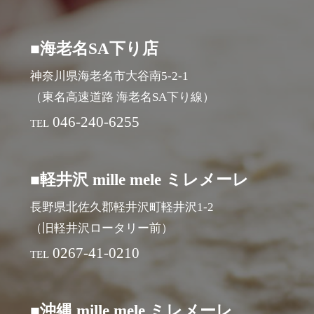
■海老名SA下り店
神奈川県海老名市大谷南5-2-1
（東名高速道路 海老名SA下り線）
046-240-6255
TEL
■軽井沢 mille mele ミレメーレ
長野県北佐久郡軽井沢町軽井沢1-2
（旧軽井沢ロータリー前）
0267-41-0210
TEL
■沖縄 mille mele ミレメーレ