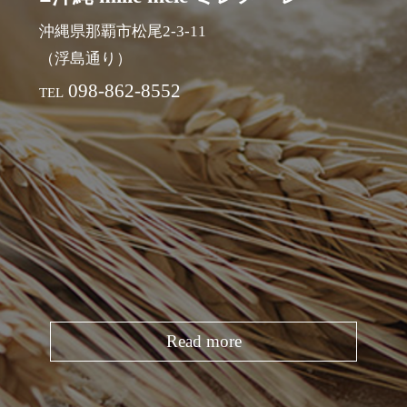
沖縄県那覇市松尾2-3-11
（浮島通り）
098-862-8552
TEL
Read more