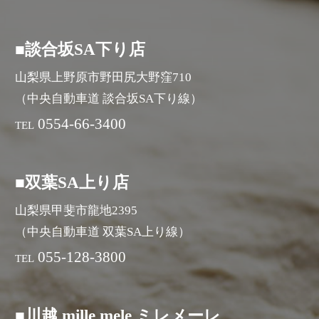
■談合坂SA下り店
山梨県上野原市野田尻大野窪710
（中央自動車道 談合坂SA下り線）
0554-66-3400
TEL
■双葉SA上り店
山梨県甲斐市龍地2395
（中央自動車道 双葉SA上り線）
055-128-3800
TEL
■川越 mille mele ミレメーレ