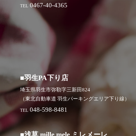
0467-40-4365
TEL
■羽生PA下り店
埼玉県羽生市弥勒字三新田824
（東北自動車道 羽生パーキングエリア下り線）
048-598-8481
TEL
■浅草 mille mele ミレメーレ