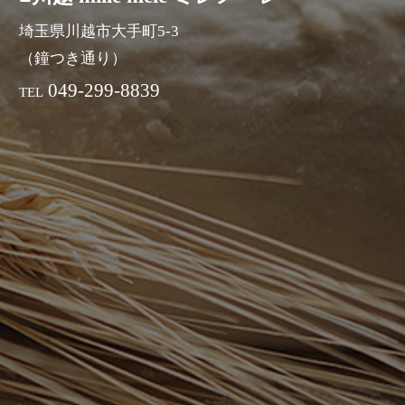
埼玉県川越市大手町5-3
（鐘つき通り）
049-299-8839
TEL