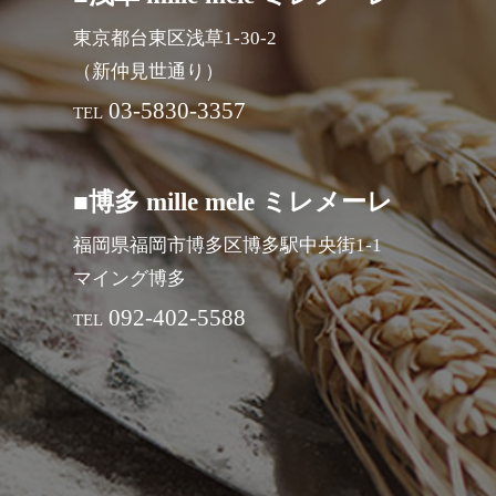
東京都台東区浅草1-30-2
（新仲見世通り）
03-5830-3357
TEL
■博多 mille mele ミレメーレ
福岡県福岡市博多区博多駅中央街1-1
マイング博多
092-402-5588
TEL