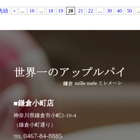
 先頭
«
...
10
...
18
19
20
21
22
...
30
40
50
..
■鎌倉小町店
神奈川県鎌倉市小町2-10-4
（鎌倉小町通り）
0467-84-8885
TEL