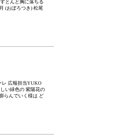
 すとんと胸に落ちる
 (おぼろつき) 松尾
メーレ 広報担当YUKO
々しい緑色の 紫陽花の
膨らんでいく様は ど