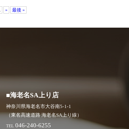
.
»
最後 »
■海老名SA上り店
神奈川県海老名市大谷南5-1-1
（東名高速道路 海老名SA上り線）
046-240-6255
TEL