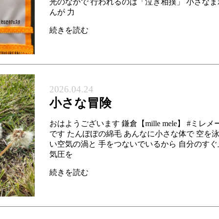
光のなかで 行われるのは「泣き相撲」 小さな
んが 力
続きを読む
2026.04.24
小さな冒険
おはようございます 鎌倉【mille mele】 #ミレ
です たんぽぽの綿毛 あんなに小さな体で 空を
い空気の渦と 手をつないでいるから 自分のすぐ
気圧を
続きを読む