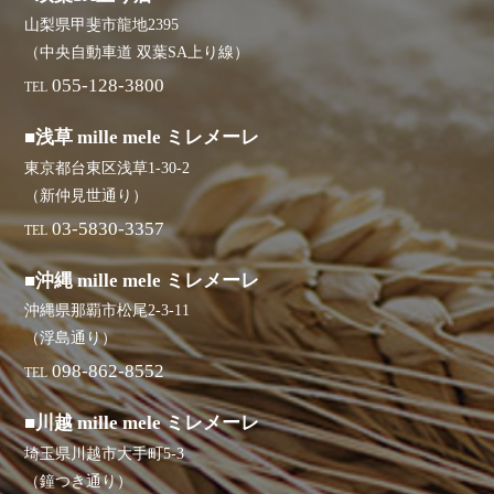
山梨県甲斐市龍地2395
（中央自動車道 双葉SA上り線）
055-128-3800
TEL
■浅草 mille mele ミレメーレ
東京都台東区浅草1-30-2
（新仲見世通り）
03-5830-3357
TEL
■沖縄 mille mele ミレメーレ
沖縄県那覇市松尾2-3-11
（浮島通り）
098-862-8552
TEL
■川越 mille mele ミレメーレ
埼玉県川越市大手町5-3
（鐘つき通り）