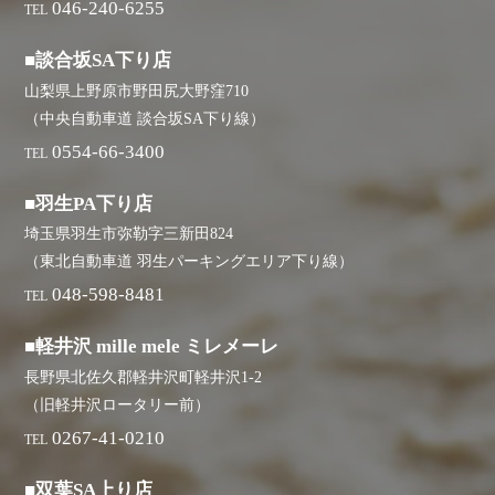
046-240-6255
TEL
■談合坂SA下り店
山梨県上野原市野田尻大野窪710
（中央自動車道 談合坂SA下り線）
0554-66-3400
TEL
■羽生PA下り店
埼玉県羽生市弥勒字三新田824
（東北自動車道 羽生パーキングエリア下り線）
048-598-8481
TEL
■軽井沢 mille mele ミレメーレ
長野県北佐久郡軽井沢町軽井沢1-2
（旧軽井沢ロータリー前）
0267-41-0210
TEL
■双葉SA上り店