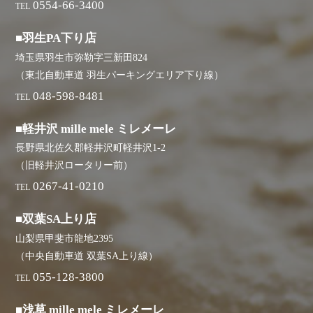
0554-66-3400
TEL
■羽生PA下り店
埼玉県羽生市弥勒字三新田824
（東北自動車道 羽生パーキングエリア下り線）
048-598-8481
TEL
■軽井沢 mille mele ミレメーレ
長野県北佐久郡軽井沢町軽井沢1-2
（旧軽井沢ロータリー前）
0267-41-0210
TEL
■双葉SA上り店
山梨県甲斐市龍地2395
（中央自動車道 双葉SA上り線）
055-128-3800
TEL
■浅草 mille mele ミレメーレ