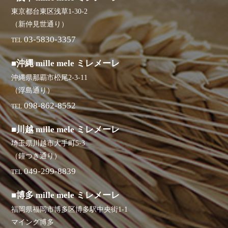
東京都台東区浅草1-30-2
（新仲見世通り）
03-5830-3357
TEL
■沖縄 mille mele ミレメーレ
沖縄県那覇市松尾2-3-11
（浮島通り）
098-862-8552
TEL
■川越 mille mele ミレメーレ
埼玉県川越市大手町5-3
（鐘つき通り）
049-299-8839
TEL
■博多 mille mele ミレメーレ
福岡県福岡市博多区博多駅中央街1-1
マイング博多