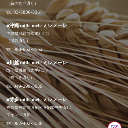
（新仲見世通り）
03-5830-3357
TEL
■沖縄 mille mele ミレメーレ
沖縄県那覇市松尾2-3-11
（浮島通り）
098-862-8552
TEL
■川越 mille mele ミレメーレ
埼玉県川越市大手町5-3
（鐘つき通り）
049-299-8839
TEL
■博多 mille mele ミレメーレ
福岡県福岡市博多区博多駅中央街1-1
マイング博多
092-402-5588
TEL