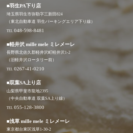
■羽生PA下り店
埼玉県羽生市弥勒字三新田824
（東北自動車道 羽生パーキングエリア下り線）
048-598-8481
TEL
■軽井沢 mille mele ミレメーレ
長野県北佐久郡軽井沢町軽井沢1-2
（旧軽井沢ロータリー前）
0267-41-0210
TEL
■双葉SA上り店
山梨県甲斐市龍地2395
（中央自動車道 双葉SA上り線）
055-128-3800
TEL
■浅草 mille mele ミレメーレ
東京都台東区浅草1-30-2