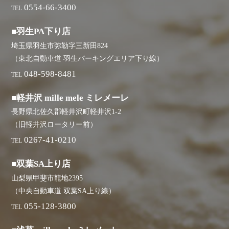
0554-66-3400
TEL
■羽生PA下り店
埼玉県羽生市弥勒字三新田824
（東北自動車道 羽生パーキングエリア下り線）
048-598-8481
TEL
■軽井沢 mille mele ミレメーレ
長野県北佐久郡軽井沢町軽井沢1-2
（旧軽井沢ロータリー前）
0267-41-0210
TEL
■双葉SA上り店
山梨県甲斐市龍地2395
（中央自動車道 双葉SA上り線）
055-128-3800
TEL