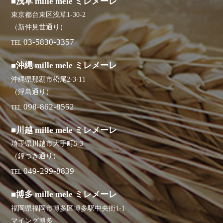
■浅草 mille mele ミレメーレ
東京都台東区浅草1-30-2
（新仲見世通り）
03-5830-3357
TEL
■沖縄 mille mele ミレメーレ
沖縄県那覇市松尾2-3-11
（浮島通り）
098-862-8552
TEL
■川越 mille mele ミレメーレ
埼玉県川越市大手町5-3
（鐘つき通り）
049-299-8839
TEL
■博多 mille mele ミレメーレ
福岡県福岡市博多区博多駅中央街1-1
マイング博多