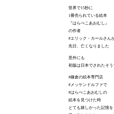
世界で15秒に
1冊売られている絵本
『はらぺこあおむし』
の作者
#エリック・カールさん
先日、亡くなりました
意外にも
初版は日本でされたそう
#鎌倉の絵本専門店
#メッケンドルファで
#はらぺこあおむしの
絵本を見つけた時
とても嬉しかった記憶を