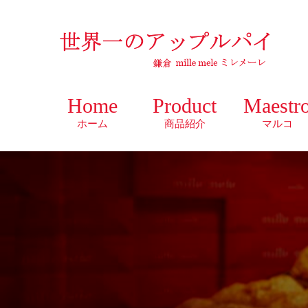
Home
Product
Maestr
ホーム
商品紹介
マルコ