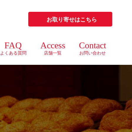
お取り寄せはこちら
FAQ
Access
Contact
よくある質問
店舗一覧
お問い合わせ