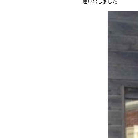
思い出しました