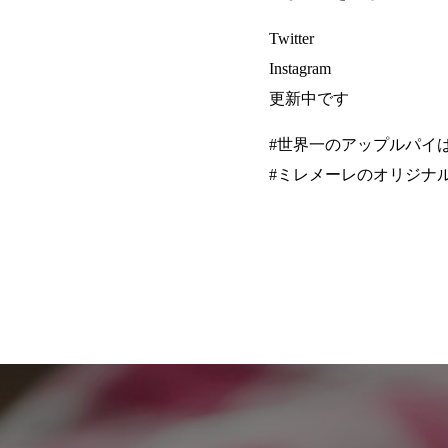
Twitter
Instagram
更新中です
#世界一のアップルパイ
#ミレメーレのオリジナ