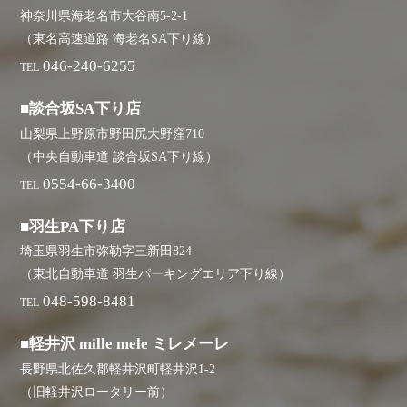
神奈川県海老名市大谷南5-2-1
（東名高速道路 海老名SA下り線）
046-240-6255
TEL
■談合坂SA下り店
山梨県上野原市野田尻大野窪710
（中央自動車道 談合坂SA下り線）
0554-66-3400
TEL
■羽生PA下り店
埼玉県羽生市弥勒字三新田824
（東北自動車道 羽生パーキングエリア下り線）
048-598-8481
TEL
■軽井沢 mille mele ミレメーレ
長野県北佐久郡軽井沢町軽井沢1-2
（旧軽井沢ロータリー前）