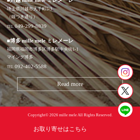
■川越 mille mele ミレメーレ
埼玉県川越市大手町5-3
（鐘つき通り）
049-299-8839
TEL
■博多 mille mele ミレメーレ
福岡県福岡市博多区博多駅中央街1-1
マイング博多
092-402-5588
TEL
Read more
Copyright© 2026 mille mele All Rights Reserved.
お取り寄せはこちら