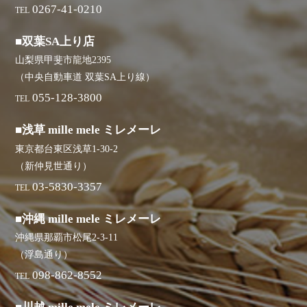
0267-41-0210
TEL
■双葉SA上り店
山梨県甲斐市龍地2395
（中央自動車道 双葉SA上り線）
055-128-3800
TEL
■浅草 mille mele ミレメーレ
東京都台東区浅草1-30-2
（新仲見世通り）
03-5830-3357
TEL
■沖縄 mille mele ミレメーレ
沖縄県那覇市松尾2-3-11
（浮島通り）
098-862-8552
TEL