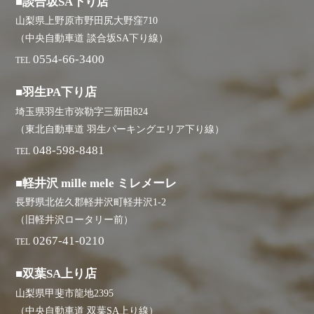
■談合坂SA下り店
山梨県上野原市野田尻大野窪710
（中央自動車道 談合坂SA下り線）
0554-66-3400
TEL
■羽生PA下り店
埼玉県羽生市弥勒字三新田824
（東北自動車道 羽生パーキングエリア下り線）
048-598-8481
TEL
■軽井沢 mille mele ミレメーレ
長野県北佐久郡軽井沢町軽井沢1-2
（旧軽井沢ロータリー前）
0267-41-0210
TEL
■双葉SA上り店
山梨県甲斐市龍地2395
（中央自動車道 双葉SA上り線）