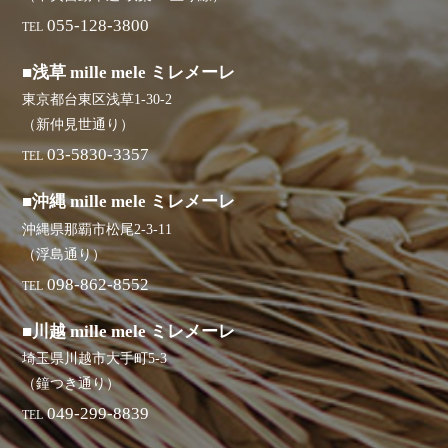
055-128-3800
TEL
■浅草 mille mele ミレメーレ
東京都台東区浅草1-30-2
（新仲見世通り）
03-5830-3357
TEL
■沖縄 mille mele ミレメーレ
沖縄県那覇市松尾2-3-11
（浮島通り）
098-862-8552
TEL
■川越 mille mele ミレメーレ
埼玉県川越市大手町5-3
（鐘つき通り）
049-299-8839
TEL