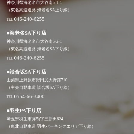
神奈川県海老名市大谷南5-1-1
（東名高速道路 海老名SA上り線）
046-240-6255
TEL
■海老名SA下り店
神奈川県海老名市大谷南5-2-1
（東名高速道路 海老名SA下り線）
046-240-6255
TEL
■談合坂SA下り店
山梨県上野原市野田尻大野窪710
（中央自動車道 談合坂SA下り線）
0554-66-3400
TEL
■羽生PA下り店
埼玉県羽生市弥勒字三新田824
（東北自動車道 羽生パーキングエリア下り線）