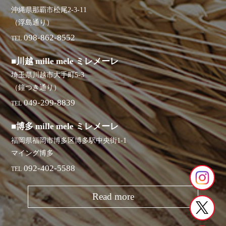
沖縄県那覇市松尾2-3-11
（浮島通り）
098-862-8552
TEL
■川越 mille mele ミレメーレ
埼玉県川越市大手町5-3
（鐘つき通り）
049-299-8839
TEL
■博多 mille mele ミレメーレ
福岡県福岡市博多区博多駅中央街1-1
マイング博多
092-402-5588
TEL
Read more