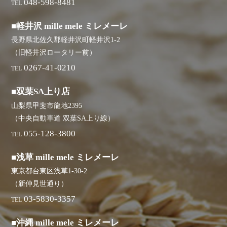
048-598-8481
TEL
■軽井沢 mille mele ミレメーレ
長野県北佐久郡軽井沢町軽井沢1-2
（旧軽井沢ロータリー前）
0267-41-0210
TEL
■双葉SA上り店
山梨県甲斐市龍地2395
（中央自動車道 双葉SA上り線）
055-128-3800
TEL
■浅草 mille mele ミレメーレ
東京都台東区浅草1-30-2
（新仲見世通り）
03-5830-3357
TEL
■沖縄 mille mele ミレメーレ