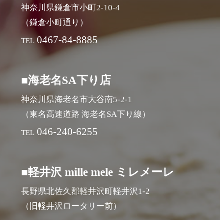
神奈川県鎌倉市小町2-10-4
（鎌倉小町通り）
0467-84-8885
TEL
■海老名SA下り店
神奈川県海老名市大谷南5-2-1
（東名高速道路 海老名SA下り線）
046-240-6255
TEL
■軽井沢 mille mele ミレメーレ
長野県北佐久郡軽井沢町軽井沢1-2
（旧軽井沢ロータリー前）