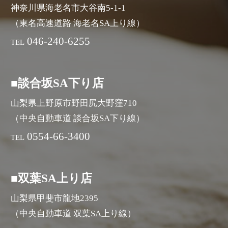
神奈川県海老名市大谷南5-1-1
（東名高速道路 海老名SA上り線）
046-240-6255
TEL
■談合坂SA下り店
山梨県上野原市野田尻大野窪710
（中央自動車道 談合坂SA下り線）
0554-66-3400
TEL
■双葉SA上り店
山梨県甲斐市龍地2395
（中央自動車道 双葉SA上り線）