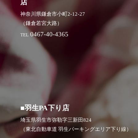
店
神奈川県鎌倉市小町2-12-27
（鎌倉若宮大路）
0467-40-4365
TEL
■羽生PA下り店
埼玉県羽生市弥勒字三新田824
（東北自動車道 羽生パーキングエリア下り線）