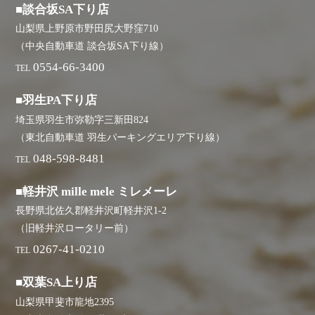
■談合坂SA下り店
山梨県上野原市野田尻大野窪710
（中央自動車道 談合坂SA下り線）
0554-66-3400
TEL
■羽生PA下り店
埼玉県羽生市弥勒字三新田824
（東北自動車道 羽生パーキングエリア下り線）
048-598-8481
TEL
■軽井沢 mille mele ミレメーレ
長野県北佐久郡軽井沢町軽井沢1-2
（旧軽井沢ロータリー前）
0267-41-0210
TEL
■双葉SA上り店
山梨県甲斐市龍地2395