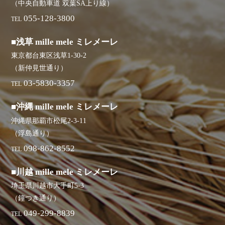
（中央自動車道 双葉SA上り線）
055-128-3800
TEL
■浅草 mille mele ミレメーレ
東京都台東区浅草1-30-2
（新仲見世通り）
03-5830-3357
TEL
■沖縄 mille mele ミレメーレ
沖縄県那覇市松尾2-3-11
（浮島通り）
098-862-8552
TEL
■川越 mille mele ミレメーレ
埼玉県川越市大手町5-3
（鐘つき通り）
049-299-8839
TEL