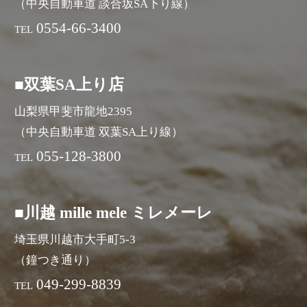
（中央自動車道 談合坂SA下り線）
0554-66-3400
TEL
■双葉SA上り店
山梨県甲斐市龍地2395
（中央自動車道 双葉SA上り線）
055-128-3800
TEL
■川越 mille mele ミレメーレ
埼玉県川越市大手町5-3
（鐘つき通り）
049-299-8839
TEL