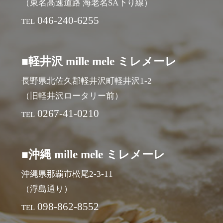
（東名高速道路 海老名SA下り線）
046-240-6255
TEL
■軽井沢 mille mele ミレメーレ
長野県北佐久郡軽井沢町軽井沢1-2
（旧軽井沢ロータリー前）
0267-41-0210
TEL
■沖縄 mille mele ミレメーレ
沖縄県那覇市松尾2-3-11
（浮島通り）
098-862-8552
TEL