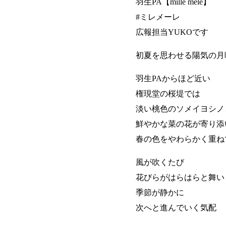
羽生PA【mille mele】
#ミレメーレ
広報担当YUKOです
初夏を思わせる陽気の月
羽生PAからほど近い
権現堂の桜堤では
淡い桃色のソメイヨシノ
鮮やかな菜の花が寄り添
春の色をやわらかく重ね
風が吹くたび
花びらがはらはらと舞い
季節が静かに
次へと進んでいく気配