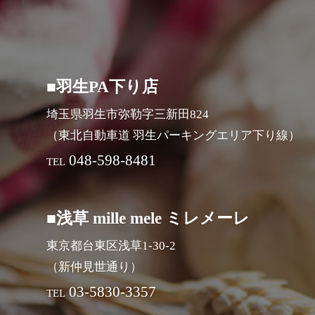
■羽生PA下り店
埼玉県羽生市弥勒字三新田824
（東北自動車道 羽生パーキングエリア下り線）
048-598-8481
TEL
■浅草 mille mele ミレメーレ
東京都台東区浅草1-30-2
（新仲見世通り）
03-5830-3357
TEL