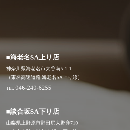
■海老名SA上り店
神奈川県海老名市大谷南5-1-1
（東名高速道路 海老名SA上り線）
046-240-6255
TEL
■談合坂SA下り店
山梨県上野原市野田尻大野窪710