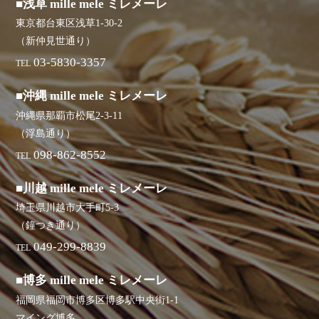
■浅草 mille mele ミレメーレ
東京都台東区浅草1-30-2
（新仲見世通り）
03-5830-3357
TEL
■沖縄 mille mele ミレメーレ
沖縄県那覇市松尾2-3-11
（浮島通り）
098-862-8552
TEL
■川越 mille mele ミレメーレ
埼玉県川越市大手町5-3
（鐘つき通り）
049-299-8839
TEL
■博多 mille mele ミレメーレ
福岡県福岡市博多区博多駅中央街1-1
マイング博多