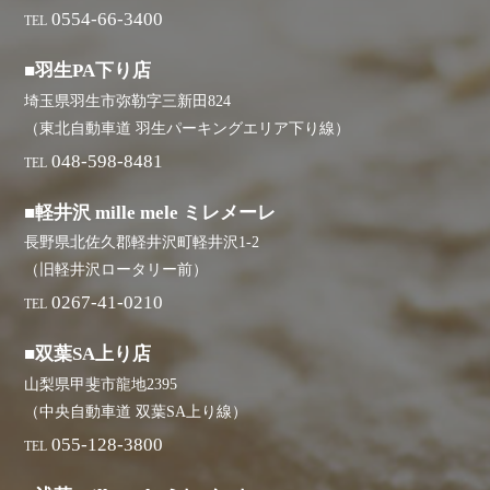
0554-66-3400
TEL
■羽生PA下り店
埼玉県羽生市弥勒字三新田824
（東北自動車道 羽生パーキングエリア下り線）
048-598-8481
TEL
■軽井沢 mille mele ミレメーレ
長野県北佐久郡軽井沢町軽井沢1-2
（旧軽井沢ロータリー前）
0267-41-0210
TEL
■双葉SA上り店
山梨県甲斐市龍地2395
（中央自動車道 双葉SA上り線）
055-128-3800
TEL