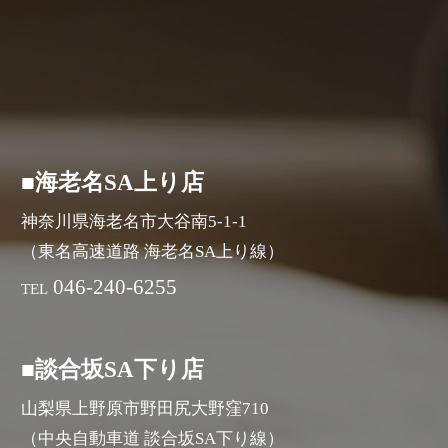
■海老名SA上り店
神奈川県海老名市大谷南5-1-1
（東名高速道路 海老名SA上り線）
046-240-6255
TEL
■談合坂SA下り店
山梨県上野原市野田尻大野窪710
（中央自動車道 談合坂SA下り線）