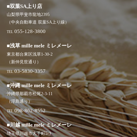
■双葉SA上り店
山梨県甲斐市龍地2395
（中央自動車道 双葉SA上り線）
055-128-3800
TEL
■浅草 mille mele ミレメーレ
東京都台東区浅草1-30-2
（新仲見世通り）
03-5830-3357
TEL
■沖縄 mille mele ミレメーレ
沖縄県那覇市松尾2-3-11
（浮島通り）
098-862-8552
TEL
■川越 mille mele ミレメーレ
埼玉県川越市大手町5-3