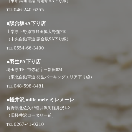
（東名高速道路 海老名SA下り線）
046-240-6255
TEL
■談合坂SA下り店
山梨県上野原市野田尻大野窪710
（中央自動車道 談合坂SA下り線）
0554-66-3400
TEL
■羽生PA下り店
埼玉県羽生市弥勒字三新田824
（東北自動車道 羽生パーキングエリア下り線）
048-598-8481
TEL
■軽井沢 mille mele ミレメーレ
長野県北佐久郡軽井沢町軽井沢1-2
（旧軽井沢ロータリー前）
0267-41-0210
TEL