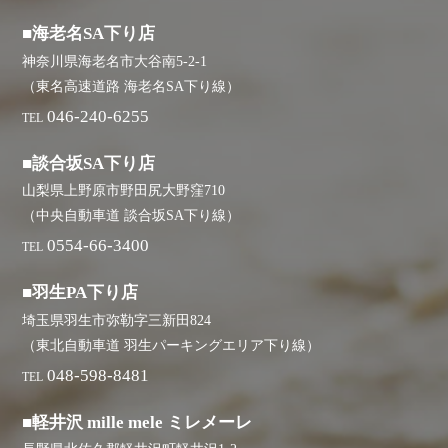
■海老名SA下り店
神奈川県海老名市大谷南5-2-1
（東名高速道路 海老名SA下り線）
046-240-6255
TEL
■談合坂SA下り店
山梨県上野原市野田尻大野窪710
（中央自動車道 談合坂SA下り線）
0554-66-3400
TEL
■羽生PA下り店
埼玉県羽生市弥勒字三新田824
（東北自動車道 羽生パーキングエリア下り線）
048-598-8481
TEL
■軽井沢 mille mele ミレメーレ