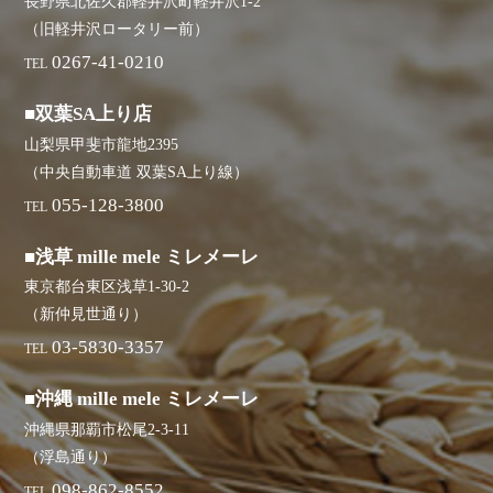
長野県北佐久郡軽井沢町軽井沢1-2
（旧軽井沢ロータリー前）
0267-41-0210
TEL
■双葉SA上り店
山梨県甲斐市龍地2395
（中央自動車道 双葉SA上り線）
055-128-3800
TEL
■浅草 mille mele ミレメーレ
東京都台東区浅草1-30-2
（新仲見世通り）
03-5830-3357
TEL
■沖縄 mille mele ミレメーレ
沖縄県那覇市松尾2-3-11
（浮島通り）
098-862-8552
TEL