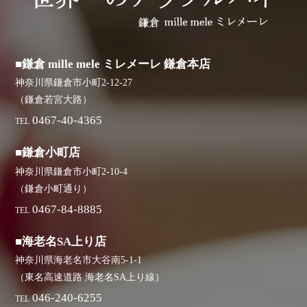
■鎌倉 mille mele ミレメーレ 鎌倉本店
神奈川県鎌倉市小町2-12-27
（鎌倉若宮大路）
0467-40-4365
TEL
■鎌倉小町店
神奈川県鎌倉市小町2-10-4
（鎌倉小町通り）
0467-84-8885
TEL
■海老名SA上り店
神奈川県海老名市大谷南5-1-1
（東名高速道路 海老名SA上り線）
046-240-6255
TEL