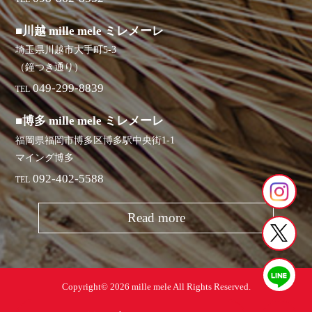
■川越 mille mele ミレメーレ
埼玉県川越市大手町5-3
（鐘つき通り）
049-299-8839
TEL
■博多 mille mele ミレメーレ
福岡県福岡市博多区博多駅中央街1-1
マイング博多
092-402-5588
TEL
Read more
Copyright© 2026 mille mele All Rights Reserved.