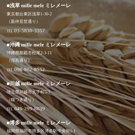
■浅草 mille mele ミレメーレ
東京都台東区浅草1-30-2
（新仲見世通り）
03-5830-3357
TEL
■沖縄 mille mele ミレメーレ
沖縄県那覇市松尾2-3-11
（浮島通り）
098-862-8552
TEL
■川越 mille mele ミレメーレ
埼玉県川越市大手町5-3
（鐘つき通り）
049-299-8839
TEL
■博多 mille mele ミレメーレ
福岡県福岡市博多区博多駅中央街1-1