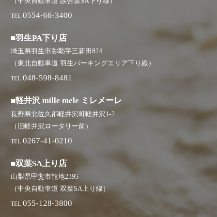
（中央自動車道 談合坂SA下り線）
0554-66-3400
TEL
■羽生PA下り店
埼玉県羽生市弥勒字三新田824
（東北自動車道 羽生パーキングエリア下り線）
048-598-8481
TEL
■軽井沢 mille mele ミレメーレ
長野県北佐久郡軽井沢町軽井沢1-2
（旧軽井沢ロータリー前）
0267-41-0210
TEL
■双葉SA上り店
山梨県甲斐市龍地2395
（中央自動車道 双葉SA上り線）
055-128-3800
TEL