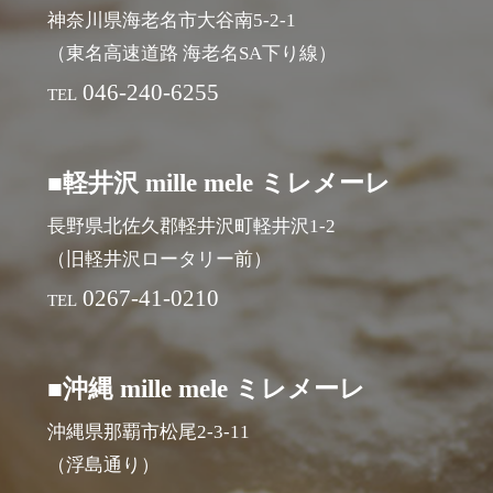
神奈川県海老名市大谷南5-2-1
（東名高速道路 海老名SA下り線）
046-240-6255
TEL
■軽井沢 mille mele ミレメーレ
長野県北佐久郡軽井沢町軽井沢1-2
（旧軽井沢ロータリー前）
0267-41-0210
TEL
■沖縄 mille mele ミレメーレ
沖縄県那覇市松尾2-3-11
（浮島通り）