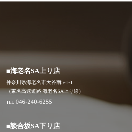
■海老名SA上り店
神奈川県海老名市大谷南5-1-1
（東名高速道路 海老名SA上り線）
046-240-6255
TEL
■談合坂SA下り店