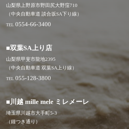
山梨県上野原市野田尻大野窪710
（中央自動車道 談合坂SA下り線）
0554-66-3400
TEL
■双葉SA上り店
山梨県甲斐市龍地2395
（中央自動車道 双葉SA上り線）
055-128-3800
TEL
■川越 mille mele ミレメーレ
埼玉県川越市大手町5-3
（鐘つき通り）