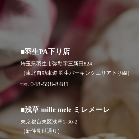
■羽生PA下り店
埼玉県羽生市弥勒字三新田824
（東北自動車道 羽生パーキングエリア下り線）
048-598-8481
TEL
■浅草 mille mele ミレメーレ
東京都台東区浅草1-30-2
（新仲見世通り）