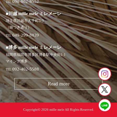
098-862-8552
TEL
■川越 mille mele ミレメーレ
埼玉県川越市大手町5-3
（鐘つき通り）
049-299-8839
TEL
■博多 mille mele ミレメーレ
福岡県福岡市博多区博多駅中央街1-1
マイング博多
092-402-5588
TEL
Read more
Copyright© 2026 mille mele All Rights Reserved.