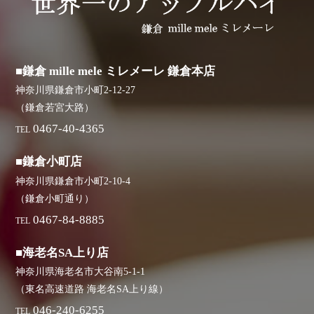
■鎌倉 mille mele ミレメーレ 鎌倉本店
神奈川県鎌倉市小町2-12-27
（鎌倉若宮大路）
0467-40-4365
TEL
■鎌倉小町店
神奈川県鎌倉市小町2-10-4
（鎌倉小町通り）
0467-84-8885
TEL
■海老名SA上り店
神奈川県海老名市大谷南5-1-1
（東名高速道路 海老名SA上り線）
046-240-6255
TEL