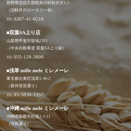
長野県北佐久郡軽井沢町軽井沢1-2
（旧軽井沢ロータリー前）
0267-41-0210
TEL
■双葉SA上り店
山梨県甲斐市龍地2395
（中央自動車道 双葉SA上り線）
055-128-3800
TEL
■浅草 mille mele ミレメーレ
東京都台東区浅草1-30-2
（新仲見世通り）
03-5830-3357
TEL
■沖縄 mille mele ミレメーレ
沖縄県那覇市松尾2-3-11
（浮島通り）