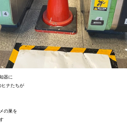
知器に
のヒナたちが
メの巣を
す