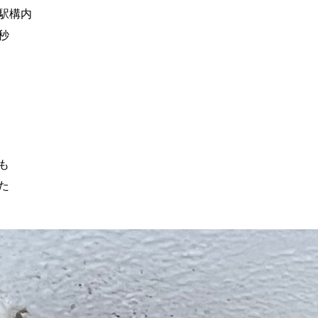
駅構内
秒
も
た