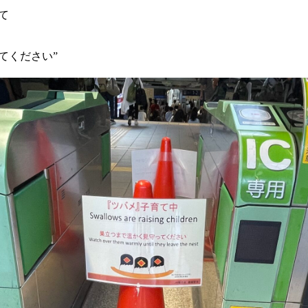
て
てください”