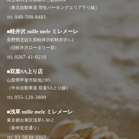
（東北自動車道 羽生パーキングエリア下り線）
048-598-8481
TEL
■軽井沢 mille mele ミレメーレ
長野県北佐久郡軽井沢町軽井沢1-2
（旧軽井沢ロータリー前）
0267-41-0210
TEL
■双葉SA上り店
山梨県甲斐市龍地2395
（中央自動車道 双葉SA上り線）
055-128-3800
TEL
■浅草 mille mele ミレメーレ
東京都台東区浅草1-30-2
（新仲見世通り）
03-5830-3357
TEL