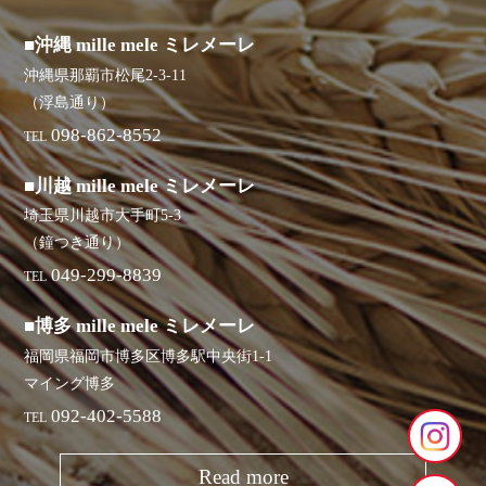
■沖縄 mille mele ミレメーレ
沖縄県那覇市松尾2-3-11
（浮島通り）
098-862-8552
TEL
■川越 mille mele ミレメーレ
埼玉県川越市大手町5-3
（鐘つき通り）
049-299-8839
TEL
■博多 mille mele ミレメーレ
福岡県福岡市博多区博多駅中央街1-1
マイング博多
092-402-5588
TEL
Read more