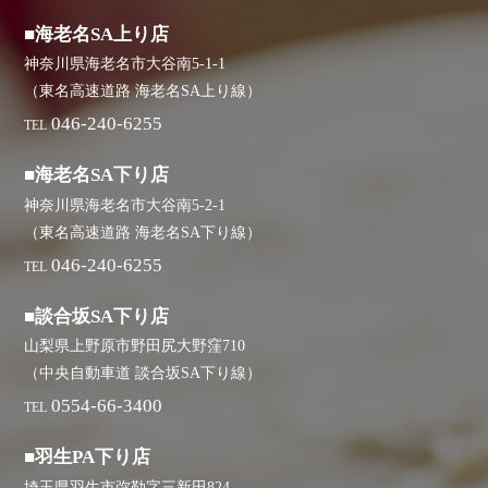
■海老名SA上り店
神奈川県海老名市大谷南5-1-1
（東名高速道路 海老名SA上り線）
046-240-6255
TEL
■海老名SA下り店
神奈川県海老名市大谷南5-2-1
（東名高速道路 海老名SA下り線）
046-240-6255
TEL
■談合坂SA下り店
山梨県上野原市野田尻大野窪710
（中央自動車道 談合坂SA下り線）
0554-66-3400
TEL
■羽生PA下り店
埼玉県羽生市弥勒字三新田824