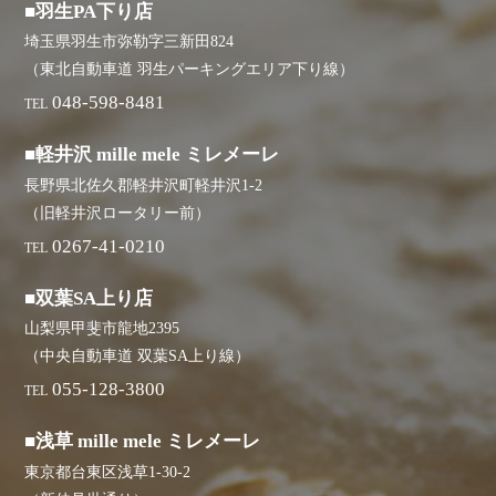
■羽生PA下り店
埼玉県羽生市弥勒字三新田824
（東北自動車道 羽生パーキングエリア下り線）
048-598-8481
TEL
■軽井沢 mille mele ミレメーレ
長野県北佐久郡軽井沢町軽井沢1-2
（旧軽井沢ロータリー前）
0267-41-0210
TEL
■双葉SA上り店
山梨県甲斐市龍地2395
（中央自動車道 双葉SA上り線）
055-128-3800
TEL
■浅草 mille mele ミレメーレ
東京都台東区浅草1-30-2