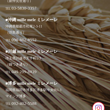
（新仲見世通り）
03-5830-3357
TEL
■沖縄 mille mele ミレメーレ
沖縄県那覇市松尾2-3-11
（浮島通り）
098-862-8552
TEL
■川越 mille mele ミレメーレ
埼玉県川越市大手町5-3
（鐘つき通り）
049-299-8839
TEL
■博多 mille mele ミレメーレ
福岡県福岡市博多区博多駅中央街1-1
マイング博多
092-402-5588
TEL