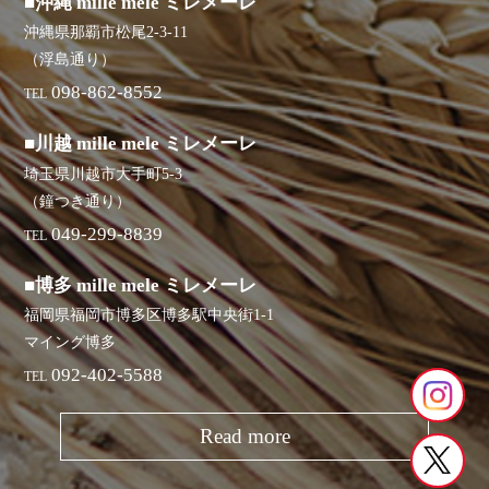
■沖縄 mille mele ミレメーレ
沖縄県那覇市松尾2-3-11
（浮島通り）
098-862-8552
TEL
■川越 mille mele ミレメーレ
埼玉県川越市大手町5-3
（鐘つき通り）
049-299-8839
TEL
■博多 mille mele ミレメーレ
福岡県福岡市博多区博多駅中央街1-1
マイング博多
092-402-5588
TEL
Read more