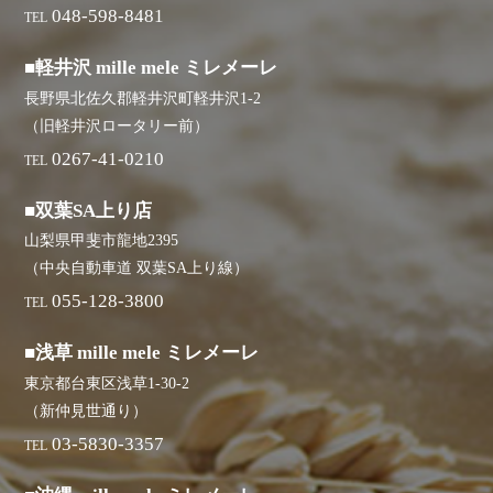
048-598-8481
TEL
■軽井沢 mille mele ミレメーレ
長野県北佐久郡軽井沢町軽井沢1-2
（旧軽井沢ロータリー前）
0267-41-0210
TEL
■双葉SA上り店
山梨県甲斐市龍地2395
（中央自動車道 双葉SA上り線）
055-128-3800
TEL
■浅草 mille mele ミレメーレ
東京都台東区浅草1-30-2
（新仲見世通り）
03-5830-3357
TEL