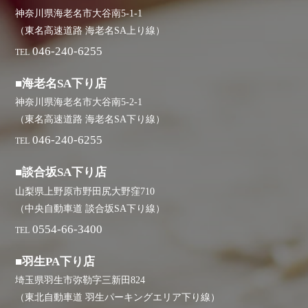
神奈川県海老名市大谷南5-1-1
（東名高速道路 海老名SA上り線）
046-240-6255
TEL
■海老名SA下り店
神奈川県海老名市大谷南5-2-1
（東名高速道路 海老名SA下り線）
046-240-6255
TEL
■談合坂SA下り店
山梨県上野原市野田尻大野窪710
（中央自動車道 談合坂SA下り線）
0554-66-3400
TEL
■羽生PA下り店
埼玉県羽生市弥勒字三新田824
（東北自動車道 羽生パーキングエリア下り線）