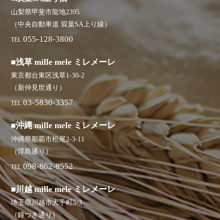
山梨県甲斐市龍地2395
（中央自動車道 双葉SA上り線）
055-128-3800
TEL
■浅草 mille mele ミレメーレ
東京都台東区浅草1-30-2
（新仲見世通り）
03-5830-3357
TEL
■沖縄 mille mele ミレメーレ
沖縄県那覇市松尾2-3-11
（浮島通り）
098-862-8552
TEL
■川越 mille mele ミレメーレ
埼玉県川越市大手町5-3
（鐘つき通り）