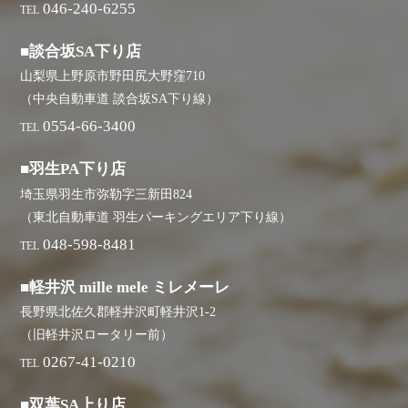
046-240-6255
TEL
■談合坂SA下り店
山梨県上野原市野田尻大野窪710
（中央自動車道 談合坂SA下り線）
0554-66-3400
TEL
■羽生PA下り店
埼玉県羽生市弥勒字三新田824
（東北自動車道 羽生パーキングエリア下り線）
048-598-8481
TEL
■軽井沢 mille mele ミレメーレ
長野県北佐久郡軽井沢町軽井沢1-2
（旧軽井沢ロータリー前）
0267-41-0210
TEL
■双葉SA上り店