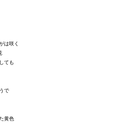
がは咲く
花
しても
うで
た黄色