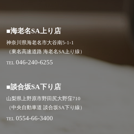
■海老名SA上り店
神奈川県海老名市大谷南5-1-1
（東名高速道路 海老名SA上り線）
046-240-6255
TEL
■談合坂SA下り店
山梨県上野原市野田尻大野窪710
（中央自動車道 談合坂SA下り線）
0554-66-3400
TEL