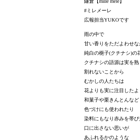
鎌倉【mille mele】
#ミレメーレ
広報担当YUKOです
雨の中で
甘い香りをただよわせな
純白の梔子(クチナシ)の
クチナシの語源は実を熟
割れないことから
むかしの人たちは
花よりも実に注目したよ
和菓子や栗きんとんなど
色づけにも使われたり
染料にもなり赤みを帯び
口に出さない思いが
あふれるかのような