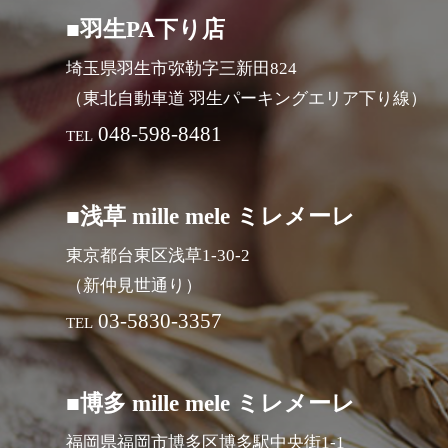
■羽生PA下り店
埼玉県羽生市弥勒字三新田824
（東北自動車道 羽生パーキングエリア下り線）
048-598-8481
TEL
■浅草 mille mele ミレメーレ
東京都台東区浅草1-30-2
（新仲見世通り）
03-5830-3357
TEL
■博多 mille mele ミレメーレ
福岡県福岡市博多区博多駅中央街1-1