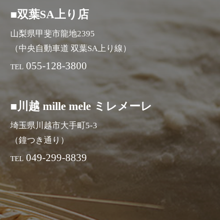
■双葉SA上り店
山梨県甲斐市龍地2395
（中央自動車道 双葉SA上り線）
055-128-3800
TEL
■川越 mille mele ミレメーレ
埼玉県川越市大手町5-3
（鐘つき通り）
049-299-8839
TEL