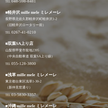
048-598-8481
TEL
■軽井沢 mille mele ミレメーレ
長野県北佐久郡軽井沢町軽井沢1-2
（旧軽井沢ロータリー前）
0267-41-0210
TEL
■双葉SA上り店
山梨県甲斐市龍地2395
（中央自動車道 双葉SA上り線）
055-128-3800
TEL
■浅草 mille mele ミレメーレ
東京都台東区浅草1-30-2
（新仲見世通り）
03-5830-3357
TEL
■沖縄 mille mele ミレメーレ