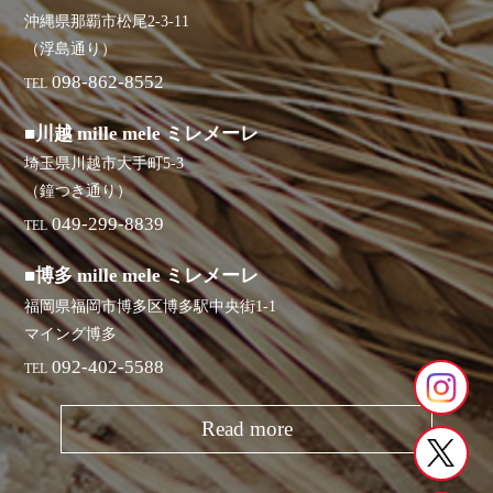
沖縄県那覇市松尾2-3-11
（浮島通り）
098-862-8552
TEL
■川越 mille mele ミレメーレ
埼玉県川越市大手町5-3
（鐘つき通り）
049-299-8839
TEL
■博多 mille mele ミレメーレ
福岡県福岡市博多区博多駅中央街1-1
マイング博多
092-402-5588
TEL
Read more