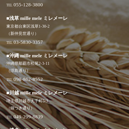
055-128-3800
TEL
■浅草 mille mele ミレメーレ
東京都台東区浅草1-30-2
（新仲見世通り）
03-5830-3357
TEL
■沖縄 mille mele ミレメーレ
沖縄県那覇市松尾2-3-11
（浮島通り）
098-862-8552
TEL
■川越 mille mele ミレメーレ
埼玉県川越市大手町5-3
（鐘つき通り）
049-299-8839
TEL