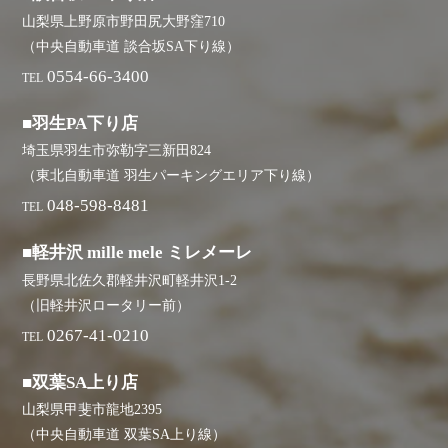
山梨県上野原市野田尻大野窪710
（中央自動車道 談合坂SA下り線）
0554-66-3400
TEL
■羽生PA下り店
埼玉県羽生市弥勒字三新田824
（東北自動車道 羽生パーキングエリア下り線）
048-598-8481
TEL
■軽井沢 mille mele ミレメーレ
長野県北佐久郡軽井沢町軽井沢1-2
（旧軽井沢ロータリー前）
0267-41-0210
TEL
■双葉SA上り店
山梨県甲斐市龍地2395
（中央自動車道 双葉SA上り線）