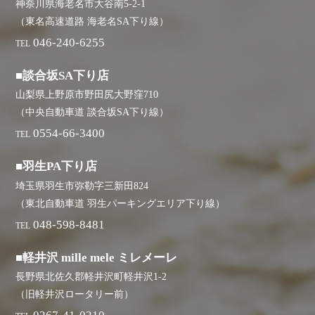
神奈川県海老名市大谷南5-2-1
（東名高速道路 海老名SA下り線）
046-240-6255
TEL
■談合坂SA下り店
山梨県上野原市野田尻大野窪710
（中央自動車道 談合坂SA下り線）
0554-66-3400
TEL
■羽生PA下り店
埼玉県羽生市弥勒字三新田824
（東北自動車道 羽生パーキングエリア下り線）
048-598-8481
TEL
■軽井沢 mille mele ミレメーレ
長野県北佐久郡軽井沢町軽井沢1-2
（旧軽井沢ロータリー前）