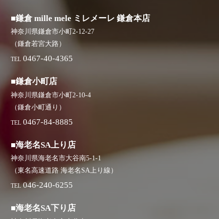
■鎌倉 mille mele ミレメーレ 鎌倉本店
神奈川県鎌倉市小町2-12-27
（鎌倉若宮大路）
0467-40-4365
TEL
■鎌倉小町店
神奈川県鎌倉市小町2-10-4
（鎌倉小町通り）
0467-84-8885
TEL
■海老名SA上り店
神奈川県海老名市大谷南5-1-1
（東名高速道路 海老名SA上り線）
046-240-6255
TEL
■海老名SA下り店