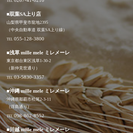
0267-41-0210
TEL
■双葉SA上り店
山梨県甲斐市龍地2395
（中央自動車道 双葉SA上り線）
055-128-3800
TEL
■浅草 mille mele ミレメーレ
東京都台東区浅草1-30-2
（新仲見世通り）
03-5830-3357
TEL
■沖縄 mille mele ミレメーレ
沖縄県那覇市松尾2-3-11
（浮島通り）
098-862-8552
TEL
■川越 mille mele ミレメーレ