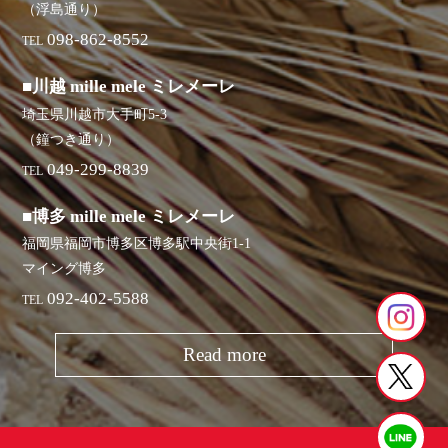
（浮島通り）
098-862-8552
TEL
■川越 mille mele ミレメーレ
埼玉県川越市大手町5-3
（鐘つき通り）
049-299-8839
TEL
■博多 mille mele ミレメーレ
福岡県福岡市博多区博多駅中央街1-1
マイング博多
092-402-5588
TEL
Read more