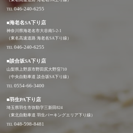
046-240-6255
TEL
■海老名SA下り店
神奈川県海老名市大谷南5-2-1
（東名高速道路 海老名SA下り線）
046-240-6255
TEL
■談合坂SA下り店
山梨県上野原市野田尻大野窪710
（中央自動車道 談合坂SA下り線）
0554-66-3400
TEL
■羽生PA下り店
埼玉県羽生市弥勒字三新田824
（東北自動車道 羽生パーキングエリア下り線）
048-598-8481
TEL