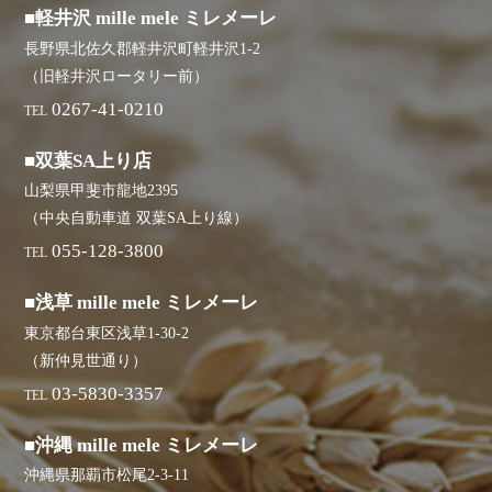
■軽井沢 mille mele ミレメーレ
長野県北佐久郡軽井沢町軽井沢1-2
（旧軽井沢ロータリー前）
0267-41-0210
TEL
■双葉SA上り店
山梨県甲斐市龍地2395
（中央自動車道 双葉SA上り線）
055-128-3800
TEL
■浅草 mille mele ミレメーレ
東京都台東区浅草1-30-2
（新仲見世通り）
03-5830-3357
TEL
■沖縄 mille mele ミレメーレ
沖縄県那覇市松尾2-3-11