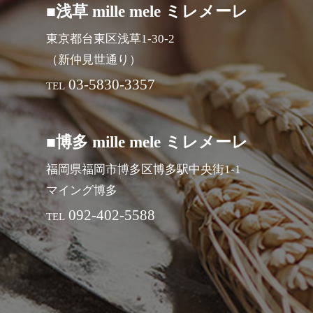
■浅草 mille mele ミレメーレ
東京都台東区浅草1-30-2
（新仲見世通り）
03-5830-3357
TEL
■博多 mille mele ミレメーレ
福岡県福岡市博多区博多駅中央街1-1
マイング博多
092-402-5588
TEL