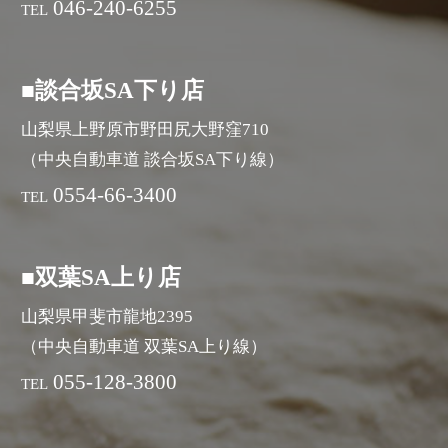
046-240-6255
TEL
■談合坂SA下り店
山梨県上野原市野田尻大野窪710
（中央自動車道 談合坂SA下り線）
0554-66-3400
TEL
■双葉SA上り店
山梨県甲斐市龍地2395
（中央自動車道 双葉SA上り線）
055-128-3800
TEL