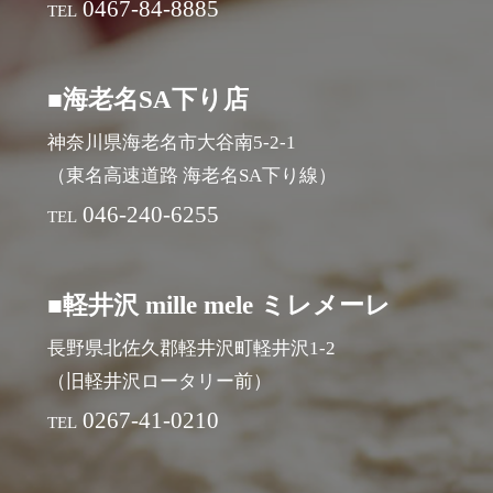
0467-84-8885
TEL
■海老名SA下り店
神奈川県海老名市大谷南5-2-1
（東名高速道路 海老名SA下り線）
046-240-6255
TEL
■軽井沢 mille mele ミレメーレ
長野県北佐久郡軽井沢町軽井沢1-2
（旧軽井沢ロータリー前）
0267-41-0210
TEL