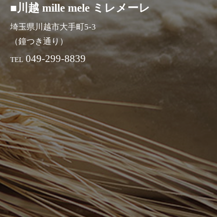
■川越 mille mele ミレメーレ
埼玉県川越市大手町5-3
（鐘つき通り）
049-299-8839
TEL