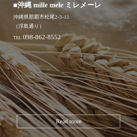
■沖縄 mille mele ミレメーレ
沖縄県那覇市松尾2-3-11
（浮島通り）
098-862-8552
TEL
Read more