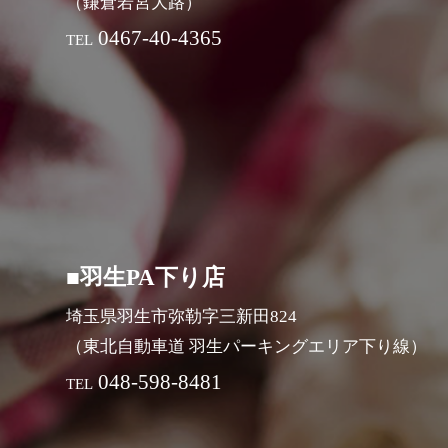
（鎌倉若宮大路）
0467-40-4365
TEL
■羽生PA下り店
埼玉県羽生市弥勒字三新田824
（東北自動車道 羽生パーキングエリア下り線）
048-598-8481
TEL