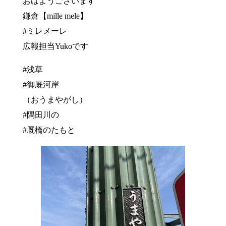
おはようございます
鎌倉【mille mele】
#ミレメーレ
広報担当Yukoです
#浅草
#御厩河岸
（おうまやがし）
#隅田川の
#厩橋のたもと