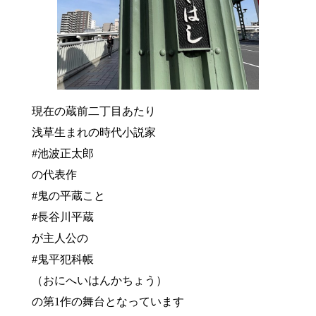
現在の蔵前二丁目あたり
浅草生まれの時代小説家
#池波正太郎
の代表作
#鬼の平蔵こと
#長谷川平蔵
が主人公の
#鬼平犯科帳
（おにへいはんかちょう）
の第1作の舞台となっています