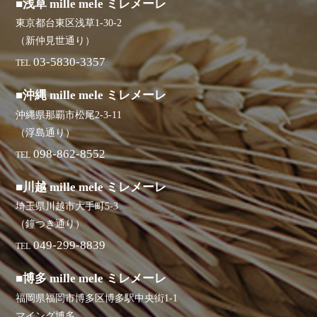
■浅草 mille mele ミレメーレ
東京都台東区浅草1-30-2
（新仲見世通り）
03-5830-3357
TEL
■沖縄 mille mele ミレメーレ
沖縄県那覇市松尾2-3-11
（浮島通り）
098-862-8552
TEL
■川越 mille mele ミレメーレ
埼玉県川越市大手町5-3
（鐘つき通り）
049-299-8839
TEL
■博多 mille mele ミレメーレ
福岡県福岡市博多区博多駅中央街1-1
マイング博多