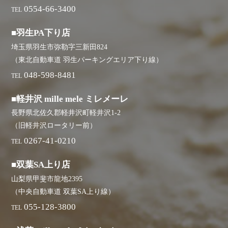
0554-66-3400
TEL
■羽生PA下り店
埼玉県羽生市弥勒字三新田824
（東北自動車道 羽生パーキングエリア下り線）
048-598-8481
TEL
■軽井沢 mille mele ミレメーレ
長野県北佐久郡軽井沢町軽井沢1-2
（旧軽井沢ロータリー前）
0267-41-0210
TEL
■双葉SA上り店
山梨県甲斐市龍地2395
（中央自動車道 双葉SA上り線）
055-128-3800
TEL