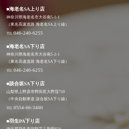
■海老名SA上り店
神奈川県海老名市大谷南5-1-1
（東名高速道路 海老名SA上り線）
046-240-6255
TEL
■海老名SA下り店
神奈川県海老名市大谷南5-2-1
（東名高速道路 海老名SA下り線）
046-240-6255
TEL
■談合坂SA下り店
山梨県上野原市野田尻大野窪710
（中央自動車道 談合坂SA下り線）
0554-66-3400
TEL
■羽生PA下り店
埼玉県羽生市弥勒字三新田824