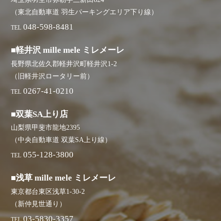
（東北自動車道 羽生パーキングエリア下り線）
048-598-8481
TEL
■軽井沢 mille mele ミレメーレ
長野県北佐久郡軽井沢町軽井沢1-2
（旧軽井沢ロータリー前）
0267-41-0210
TEL
■双葉SA上り店
山梨県甲斐市龍地2395
（中央自動車道 双葉SA上り線）
055-128-3800
TEL
■浅草 mille mele ミレメーレ
東京都台東区浅草1-30-2
（新仲見世通り）
03-5830-3357
TEL