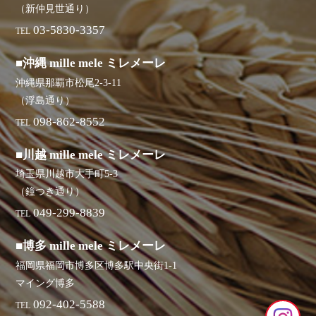
（新仲見世通り）
03-5830-3357
TEL
■沖縄 mille mele ミレメーレ
沖縄県那覇市松尾2-3-11
（浮島通り）
098-862-8552
TEL
■川越 mille mele ミレメーレ
埼玉県川越市大手町5-3
（鐘つき通り）
049-299-8839
TEL
■博多 mille mele ミレメーレ
福岡県福岡市博多区博多駅中央街1-1
マイング博多
092-402-5588
TEL