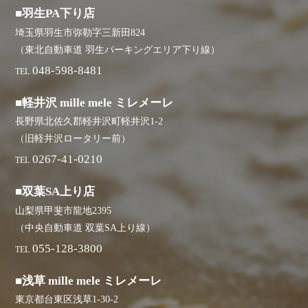
■羽生PA下り店
埼玉県羽生市弥勒字三新田824
（東北自動車道 羽生パーキングエリア下り線）
048-598-8481
TEL
■軽井沢 mille mele ミレメーレ
長野県北佐久郡軽井沢町軽井沢1-2
（旧軽井沢ロータリー前）
0267-41-0210
TEL
■双葉SA上り店
山梨県甲斐市龍地2395
（中央自動車道 双葉SA上り線）
055-128-3800
TEL
■浅草 mille mele ミレメーレ
東京都台東区浅草1-30-2