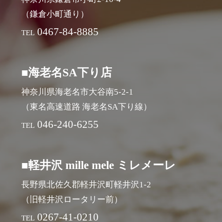
（鎌倉小町通り）
0467-84-8885
TEL
■海老名SA下り店
神奈川県海老名市大谷南5-2-1
（東名高速道路 海老名SA下り線）
046-240-6255
TEL
■軽井沢 mille mele ミレメーレ
長野県北佐久郡軽井沢町軽井沢1-2
（旧軽井沢ロータリー前）
0267-41-0210
TEL