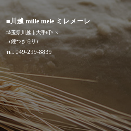
■川越 mille mele ミレメーレ
埼玉県川越市大手町5-3
（鐘つき通り）
049-299-8839
TEL