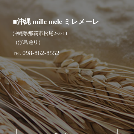
■沖縄 mille mele ミレメーレ
沖縄県那覇市松尾2-3-11
（浮島通り）
098-862-8552
TEL