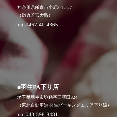
神奈川県鎌倉市小町2-12-27
（鎌倉若宮大路）
0467-40-4365
TEL
■羽生PA下り店
埼玉県羽生市弥勒字三新田824
（東北自動車道 羽生パーキングエリア下り線）
048-598-8481
TEL