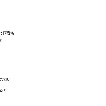
う雨音も
と
の匂い
ると