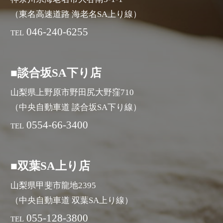
（東名高速道路 海老名SA上り線）
046-240-6255
TEL
■談合坂SA下り店
山梨県上野原市野田尻大野窪710
（中央自動車道 談合坂SA下り線）
0554-66-3400
TEL
■双葉SA上り店
山梨県甲斐市龍地2395
（中央自動車道 双葉SA上り線）
055-128-3800
TEL