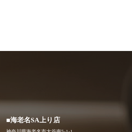
■海老名SA上り店
神奈川県海老名市大谷南5-1-1