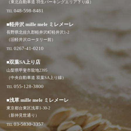
（東北自動車道 羽生パーキングエリア下り線）
048-598-8481
TEL
■軽井沢 mille mele ミレメーレ
長野県北佐久郡軽井沢町軽井沢1-2
（旧軽井沢ロータリー前）
0267-41-0210
TEL
■双葉SA上り店
山梨県甲斐市龍地2395
（中央自動車道 双葉SA上り線）
055-128-3800
TEL
■浅草 mille mele ミレメーレ
東京都台東区浅草1-30-2
（新仲見世通り）
03-5830-3357
TEL