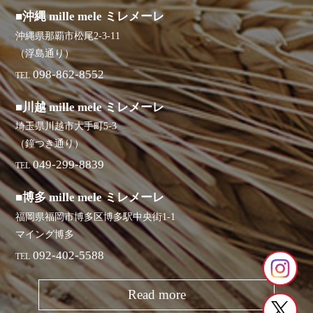
■沖縄 mille mele ミレメーレ
沖縄県那覇市松尾2-3-11
（浮島通り）
098-862-8552
TEL
■川越 mille mele ミレメーレ
埼玉県川越市大手町5-3
（鐘つき通り）
049-299-8839
TEL
■博多 mille mele ミレメーレ
福岡県福岡市博多区博多駅中央街1-1
マイング博多
092-402-5588
TEL
Read more