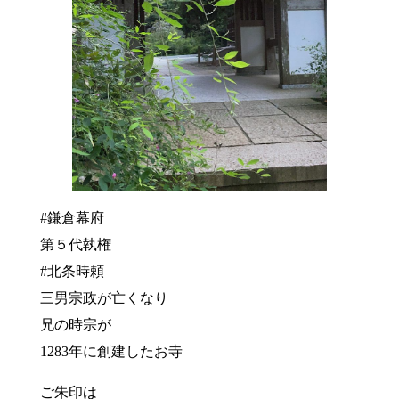
#鎌倉幕府
第５代執権
#北条時頼
三男宗政が亡くなり
兄の時宗が
1283年に創建したお寺
ご朱印は