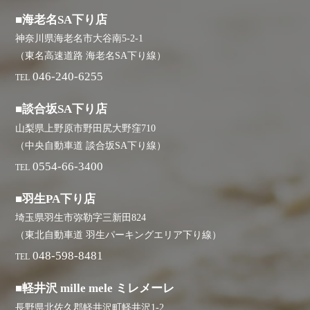
■海老名SA下り店
神奈川県海老名市大谷南5-2-1
（東名高速道路 海老名SA下り線）
046-240-6255
TEL
■談合坂SA下り店
山梨県上野原市野田尻大野窪710
（中央自動車道 談合坂SA下り線）
0554-66-3400
TEL
■羽生PA下り店
埼玉県羽生市弥勒字三新田824
（東北自動車道 羽生パーキングエリア下り線）
048-598-8481
TEL
■軽井沢 mille mele ミレメーレ
長野県北佐久郡軽井沢町軽井沢1-2