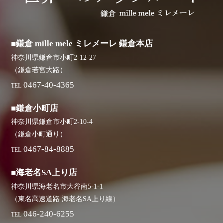
■鎌倉 mille mele ミレメーレ 鎌倉本店
神奈川県鎌倉市小町2-12-27
（鎌倉若宮大路）
0467-40-4365
TEL
■鎌倉小町店
神奈川県鎌倉市小町2-10-4
（鎌倉小町通り）
0467-84-8885
TEL
■海老名SA上り店
神奈川県海老名市大谷南5-1-1
（東名高速道路 海老名SA上り線）
046-240-6255
TEL