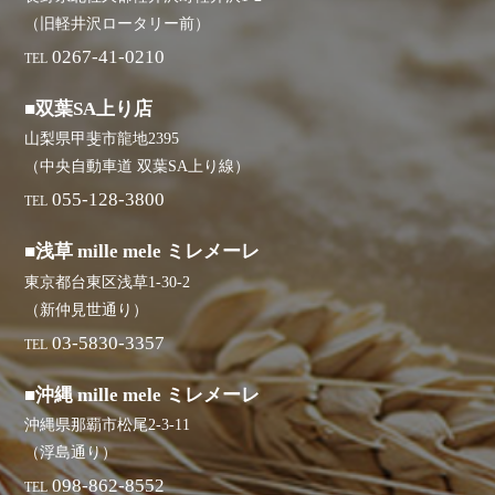
（旧軽井沢ロータリー前）
0267-41-0210
TEL
■双葉SA上り店
山梨県甲斐市龍地2395
（中央自動車道 双葉SA上り線）
055-128-3800
TEL
■浅草 mille mele ミレメーレ
東京都台東区浅草1-30-2
（新仲見世通り）
03-5830-3357
TEL
■沖縄 mille mele ミレメーレ
沖縄県那覇市松尾2-3-11
（浮島通り）
098-862-8552
TEL