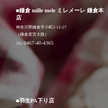
■鎌倉 mille mele ミレメーレ 鎌倉本
店
神奈川県鎌倉市小町2-12-27
（鎌倉若宮大路）
0467-40-4365
TEL
■羽生PA下り店