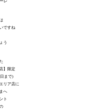
メーレ
は
いですね
ょう
た
店】限定
1日まで)
エリア店に
まへ
ント
Eの