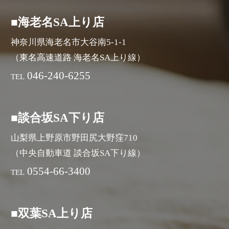
■海老名SA上り店
神奈川県海老名市大谷南5-1-1
（東名高速道路 海老名SA上り線）
046-240-6255
TEL
■談合坂SA下り店
山梨県上野原市野田尻大野窪710
（中央自動車道 談合坂SA下り線）
0554-66-3400
TEL
■双葉SA上り店