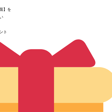
面】を
い
ント