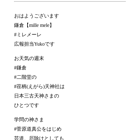
おはようございます
鎌倉【mille mele】
#ミレメーレ
広報担当Yukoです
お天気の週末
#鎌倉
#二階堂の
#荏柄(えがら)天神社は
日本三古天神さまの
ひとつです
学問の神さま
#菅原道真公をはじめ
芸道、厄除けとしても