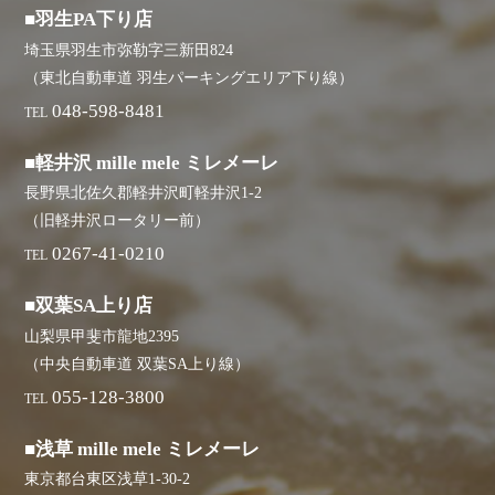
■羽生PA下り店
埼玉県羽生市弥勒字三新田824
（東北自動車道 羽生パーキングエリア下り線）
048-598-8481
TEL
■軽井沢 mille mele ミレメーレ
長野県北佐久郡軽井沢町軽井沢1-2
（旧軽井沢ロータリー前）
0267-41-0210
TEL
■双葉SA上り店
山梨県甲斐市龍地2395
（中央自動車道 双葉SA上り線）
055-128-3800
TEL
■浅草 mille mele ミレメーレ
東京都台東区浅草1-30-2