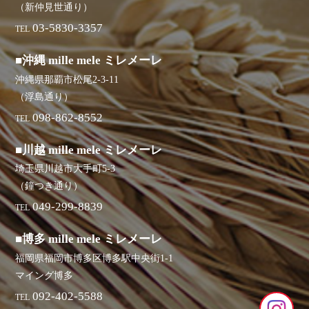
（新仲見世通り）
03-5830-3357
TEL
■沖縄 mille mele ミレメーレ
沖縄県那覇市松尾2-3-11
（浮島通り）
098-862-8552
TEL
■川越 mille mele ミレメーレ
埼玉県川越市大手町5-3
（鐘つき通り）
049-299-8839
TEL
■博多 mille mele ミレメーレ
福岡県福岡市博多区博多駅中央街1-1
マイング博多
092-402-5588
TEL