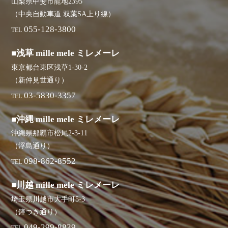
山梨県甲斐市龍地2395
（中央自動車道 双葉SA上り線）
055-128-3800
TEL
■浅草 mille mele ミレメーレ
東京都台東区浅草1-30-2
（新仲見世通り）
03-5830-3357
TEL
■沖縄 mille mele ミレメーレ
沖縄県那覇市松尾2-3-11
（浮島通り）
098-862-8552
TEL
■川越 mille mele ミレメーレ
埼玉県川越市大手町5-3
（鐘つき通り）
049-299-8839
TEL