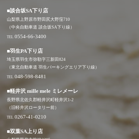
■談合坂SA下り店
山梨県上野原市野田尻大野窪710
（中央自動車道 談合坂SA下り線）
0554-66-3400
TEL
■羽生PA下り店
埼玉県羽生市弥勒字三新田824
（東北自動車道 羽生パーキングエリア下り線）
048-598-8481
TEL
■軽井沢 mille mele ミレメーレ
長野県北佐久郡軽井沢町軽井沢1-2
（旧軽井沢ロータリー前）
0267-41-0210
TEL
■双葉SA上り店