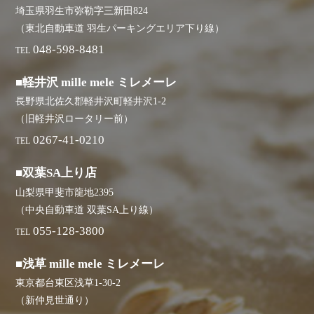
埼玉県羽生市弥勒字三新田824
（東北自動車道 羽生パーキングエリア下り線）
048-598-8481
TEL
■軽井沢 mille mele ミレメーレ
長野県北佐久郡軽井沢町軽井沢1-2
（旧軽井沢ロータリー前）
0267-41-0210
TEL
■双葉SA上り店
山梨県甲斐市龍地2395
（中央自動車道 双葉SA上り線）
055-128-3800
TEL
■浅草 mille mele ミレメーレ
東京都台東区浅草1-30-2
（新仲見世通り）