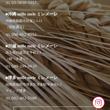
03-5830-3357
TEL
■沖縄 mille mele ミレメーレ
沖縄県那覇市松尾2-3-11
（浮島通り）
098-862-8552
TEL
■川越 mille mele ミレメーレ
埼玉県川越市大手町5-3
（鐘つき通り）
049-299-8839
TEL
■博多 mille mele ミレメーレ
福岡県福岡市博多区博多駅中央街1-1
マイング博多
092-402-5588
TEL