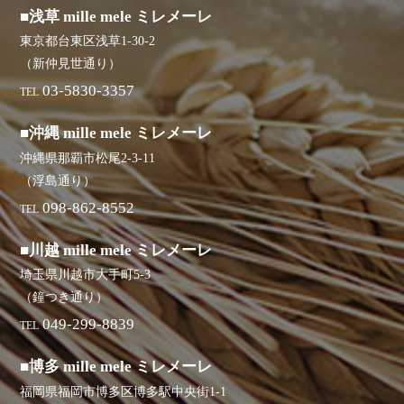
■浅草 mille mele ミレメーレ
東京都台東区浅草1-30-2
（新仲見世通り）
03-5830-3357
TEL
■沖縄 mille mele ミレメーレ
沖縄県那覇市松尾2-3-11
（浮島通り）
098-862-8552
TEL
■川越 mille mele ミレメーレ
埼玉県川越市大手町5-3
（鐘つき通り）
049-299-8839
TEL
■博多 mille mele ミレメーレ
福岡県福岡市博多区博多駅中央街1-1