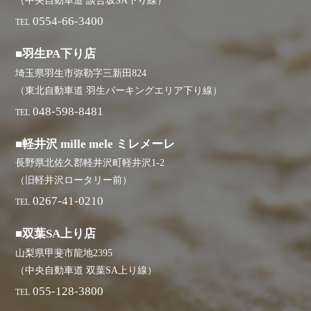
（中央自動車道 談合坂SA下り線）
0554-66-3400
TEL
■羽生PA下り店
埼玉県羽生市弥勒字三新田824
（東北自動車道 羽生パーキングエリア下り線）
048-598-8481
TEL
■軽井沢 mille mele ミレメーレ
長野県北佐久郡軽井沢町軽井沢1-2
（旧軽井沢ロータリー前）
0267-41-0210
TEL
■双葉SA上り店
山梨県甲斐市龍地2395
（中央自動車道 双葉SA上り線）
055-128-3800
TEL