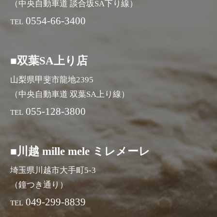
（中央自動車道 談合坂SA下り線）
0554-66-3400
TEL
■双葉SA上り店
山梨県甲斐市龍地2395
（中央自動車道 双葉SA上り線）
055-128-3800
TEL
■川越 mille mele ミレメーレ
埼玉県川越市大手町5-3
（鐘つき通り）
049-299-8839
TEL