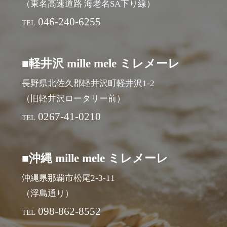
（東名高速道路 海老名SA下り線）
046-240-6255
TEL
■軽井沢 mille mele ミレメーレ
長野県北佐久郡軽井沢町軽井沢1-2
（旧軽井沢ロータリー前）
0267-41-0210
TEL
■沖縄 mille mele ミレメーレ
沖縄県那覇市松尾2-3-11
（浮島通り）
098-862-8552
TEL