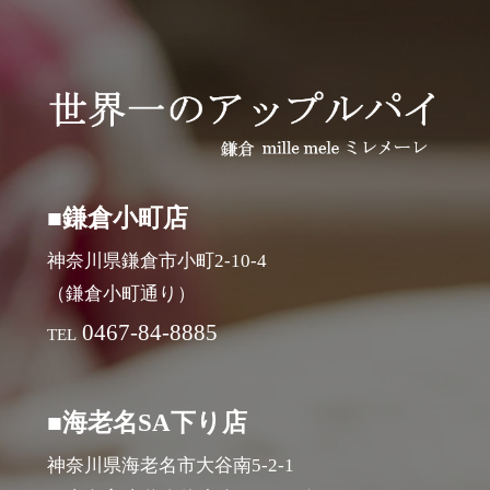
■鎌倉小町店
神奈川県鎌倉市小町2-10-4
（鎌倉小町通り）
0467-84-8885
TEL
■海老名SA下り店
神奈川県海老名市大谷南5-2-1