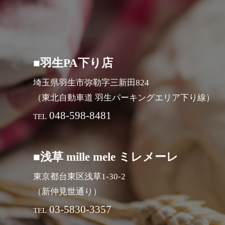
■羽生PA下り店
埼玉県羽生市弥勒字三新田824
（東北自動車道 羽生パーキングエリア下り線）
048-598-8481
TEL
■浅草 mille mele ミレメーレ
東京都台東区浅草1-30-2
（新仲見世通り）
03-5830-3357
TEL