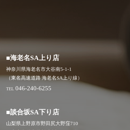
■海老名SA上り店
神奈川県海老名市大谷南5-1-1
（東名高速道路 海老名SA上り線）
046-240-6255
TEL
■談合坂SA下り店
山梨県上野原市野田尻大野窪710