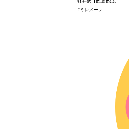
軽井沢【mille mele】
#ミレメーレ