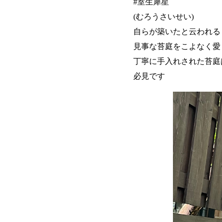
#室生犀星
(むろうさいせい)
自らが築いたと云われる
見事な苔庭をこよなく愛
丁寧に手入れされた苔庭
必見です