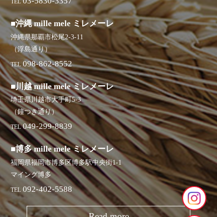
03-5830-3357
TEL
■沖縄 mille mele ミレメーレ
沖縄県那覇市松尾2-3-11
（浮島通り）
098-862-8552
TEL
■川越 mille mele ミレメーレ
埼玉県川越市大手町5-3
（鐘つき通り）
049-299-8839
TEL
■博多 mille mele ミレメーレ
福岡県福岡市博多区博多駅中央街1-1
マイング博多
092-402-5588
TEL
Read more