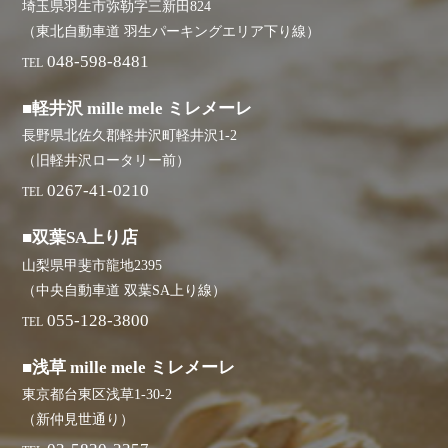
埼玉県羽生市弥勒字三新田824
（東北自動車道 羽生パーキングエリア下り線）
048-598-8481
TEL
■軽井沢 mille mele ミレメーレ
長野県北佐久郡軽井沢町軽井沢1-2
（旧軽井沢ロータリー前）
0267-41-0210
TEL
■双葉SA上り店
山梨県甲斐市龍地2395
（中央自動車道 双葉SA上り線）
055-128-3800
TEL
■浅草 mille mele ミレメーレ
東京都台東区浅草1-30-2
（新仲見世通り）