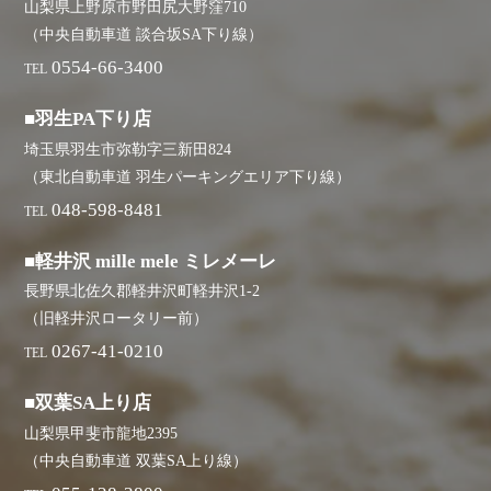
山梨県上野原市野田尻大野窪710
（中央自動車道 談合坂SA下り線）
0554-66-3400
TEL
■羽生PA下り店
埼玉県羽生市弥勒字三新田824
（東北自動車道 羽生パーキングエリア下り線）
048-598-8481
TEL
■軽井沢 mille mele ミレメーレ
長野県北佐久郡軽井沢町軽井沢1-2
（旧軽井沢ロータリー前）
0267-41-0210
TEL
■双葉SA上り店
山梨県甲斐市龍地2395
（中央自動車道 双葉SA上り線）