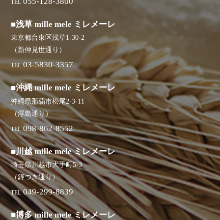
055-128-3800
TEL
■浅草 mille mele ミレメーレ
東京都台東区浅草1-30-2
（新仲見世通り）
03-5830-3357
TEL
■沖縄 mille mele ミレメーレ
沖縄県那覇市松尾2-3-11
（浮島通り）
098-862-8552
TEL
■川越 mille mele ミレメーレ
埼玉県川越市大手町5-3
（鐘つき通り）
049-299-8839
TEL
■博多 mille mele ミレメーレ