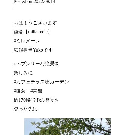
Posted on 2022.08.13
おはようございます
鎌倉【mille mele】
#ミレメーレ
広報担当Yukoです
♪ヘブンリーな絶景を
楽しみに
#カフェテラス樹ガーデン
#鎌倉 #常盤
約170段(？!)の階段を
登った先は