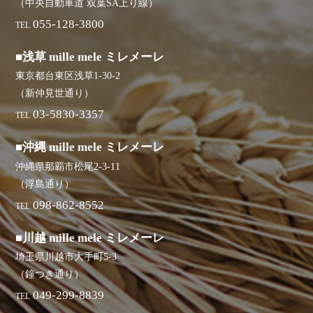
（中央自動車道 双葉SA上り線）
055-128-3800
TEL
■浅草 mille mele ミレメーレ
東京都台東区浅草1-30-2
（新仲見世通り）
03-5830-3357
TEL
■沖縄 mille mele ミレメーレ
沖縄県那覇市松尾2-3-11
（浮島通り）
098-862-8552
TEL
■川越 mille mele ミレメーレ
埼玉県川越市大手町5-3
（鐘つき通り）
049-299-8839
TEL