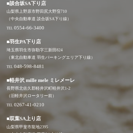
■談合坂SA下り店
山梨県上野原市野田尻大野窪710
（中央自動車道 談合坂SA下り線）
0554-66-3400
TEL
■羽生PA下り店
埼玉県羽生市弥勒字三新田824
（東北自動車道 羽生パーキングエリア下り線）
048-598-8481
TEL
■軽井沢 mille mele ミレメーレ
長野県北佐久郡軽井沢町軽井沢1-2
（旧軽井沢ロータリー前）
0267-41-0210
TEL
■双葉SA上り店
山梨県甲斐市龍地2395