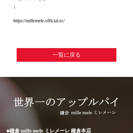
↓
https://millemele.official.ec/
一覧に戻る
■鎌倉 mille mele ミレメーレ 鎌倉本店