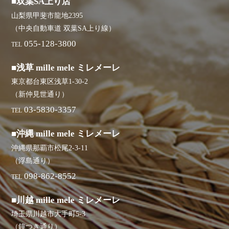
■双葉SA上り店
山梨県甲斐市龍地2395
（中央自動車道 双葉SA上り線）
055-128-3800
TEL
■浅草 mille mele ミレメーレ
東京都台東区浅草1-30-2
（新仲見世通り）
03-5830-3357
TEL
■沖縄 mille mele ミレメーレ
沖縄県那覇市松尾2-3-11
（浮島通り）
098-862-8552
TEL
■川越 mille mele ミレメーレ
埼玉県川越市大手町5-3
（鐘つき通り）