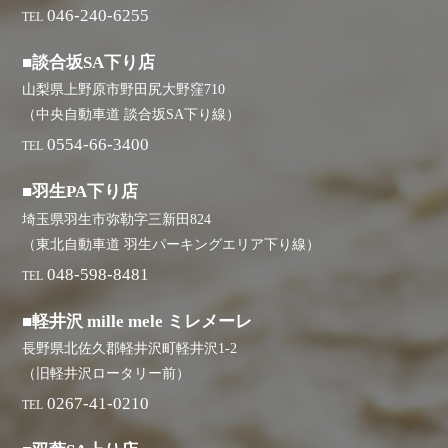
046-240-6255
TEL
■談合坂SA下り店
山梨県上野原市野田尻大野窪710
（中央自動車道 談合坂SA下り線）
0554-66-3400
TEL
■羽生PA下り店
埼玉県羽生市弥勒字三新田824
（東北自動車道 羽生パーキングエリア下り線）
048-598-8481
TEL
■軽井沢 mille mele ミレメーレ
長野県北佐久郡軽井沢町軽井沢1-2
（旧軽井沢ロータリー前）
0267-41-0210
TEL