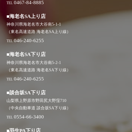
0467-84-8885
TEL
■海老名SA上り店
神奈川県海老名市大谷南5-1-1
（東名高速道路 海老名SA上り線）
046-240-6255
TEL
■海老名SA下り店
神奈川県海老名市大谷南5-2-1
（東名高速道路 海老名SA下り線）
046-240-6255
TEL
■談合坂SA下り店
山梨県上野原市野田尻大野窪710
（中央自動車道 談合坂SA下り線）
0554-66-3400
TEL
■羽生PA下り店