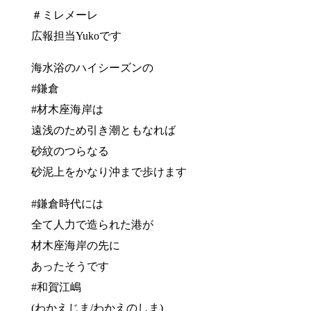
＃ミレメーレ
広報担当Yukoです
海水浴のハイシーズンの
#鎌倉
#材木座海岸は
遠浅のため引き潮ともなれば
砂紋のつらなる
砂泥上をかなり沖まで歩けます
#鎌倉時代には
全て人力で造られた港が
材木座海岸の先に
あったそうです
#和賀江嶋
(わかえじま/わかえのしま)