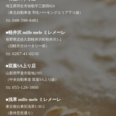
埼玉県羽生市弥勒字三新田824
（東北自動車道 羽生パーキングエリア下り線）
048-598-8481
TEL
■軽井沢 mille mele ミレメーレ
長野県北佐久郡軽井沢町軽井沢1-2
（旧軽井沢ロータリー前）
0267-41-0210
TEL
■双葉SA上り店
山梨県甲斐市龍地2395
（中央自動車道 双葉SA上り線）
055-128-3800
TEL
■浅草 mille mele ミレメーレ
東京都台東区浅草1-30-2
（新仲見世通り）