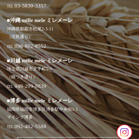
03-5830-3357
TEL
■沖縄 mille mele ミレメーレ
沖縄県那覇市松尾2-3-11
（浮島通り）
098-862-8552
TEL
■川越 mille mele ミレメーレ
埼玉県川越市大手町5-3
（鐘つき通り）
049-299-8839
TEL
■博多 mille mele ミレメーレ
福岡県福岡市博多区博多駅中央街1-1
マイング博多
092-402-5588
TEL