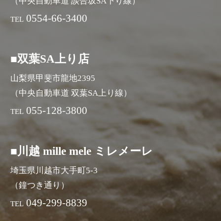
（中央自動車道 談合坂SA下り線）
0554-66-3400
TEL
■双葉SA上り店
山梨県甲斐市龍地2395
（中央自動車道 双葉SA上り線）
055-128-3800
TEL
■川越 mille mele ミレメーレ
埼玉県川越市大手町5-3
（鐘つき通り）
049-299-8839
TEL