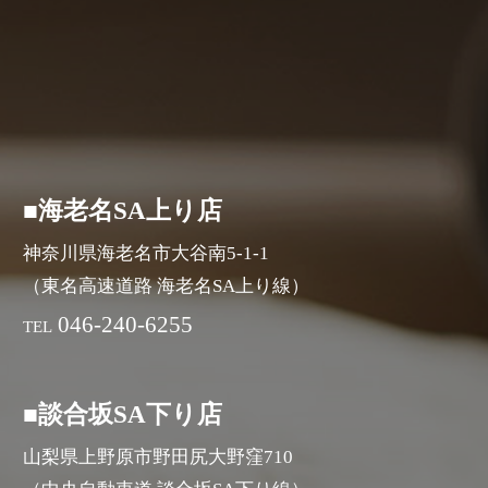
■海老名SA上り店
神奈川県海老名市大谷南5-1-1
（東名高速道路 海老名SA上り線）
046-240-6255
TEL
■談合坂SA下り店
山梨県上野原市野田尻大野窪710