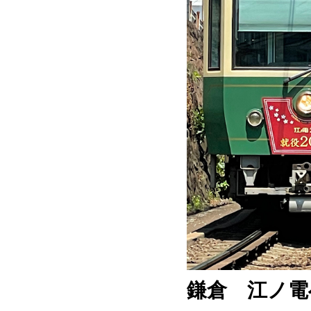
鎌倉 江ノ電