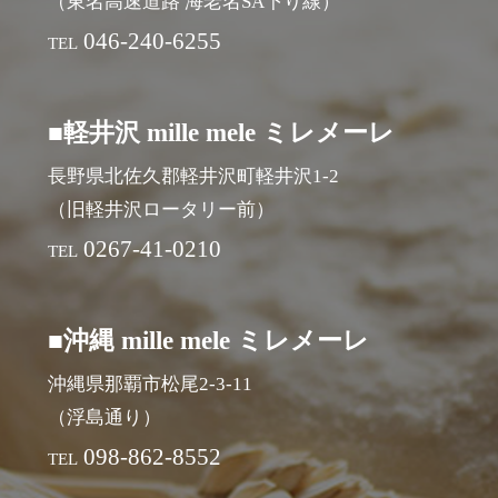
（東名高速道路 海老名SA下り線）
046-240-6255
TEL
■軽井沢 mille mele ミレメーレ
長野県北佐久郡軽井沢町軽井沢1-2
（旧軽井沢ロータリー前）
0267-41-0210
TEL
■沖縄 mille mele ミレメーレ
沖縄県那覇市松尾2-3-11
（浮島通り）
098-862-8552
TEL