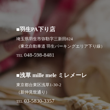
■羽生PA下り店
埼玉県羽生市弥勒字三新田824
（東北自動車道 羽生パーキングエリア下り線）
048-598-8481
TEL
■浅草 mille mele ミレメーレ
東京都台東区浅草1-30-2
（新仲見世通り）
03-5830-3357
TEL